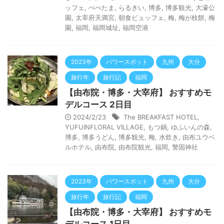
ッフェ
,
ぺぺたま
,
らるきい
,
博多
,
博多観光
,
大濠公
園
,
太宰府天満宮
,
朝食ビュッフェ
,
梅
,
梅が枝餅
,
梅
園
,
福岡
,
福岡城址
,
福岡空港
2023年
パワースポット
九州
大分
旅行年
旅行記
福岡
【由布院・博多・大宰府】 おすすめモ
デルコース 2日目
2024/2/23
The BREAKFAST HOTEL
,
YUFUINFLORAL VILLAGE
,
もつ鍋
,
ゆふいんの森
,
博多
,
博多うどん
,
博多観光
,
梅
,
水炊き
,
由布ユウベ
ルホテル
,
由布院
,
由布院観光
,
福岡
,
警固神社
2023年
パワースポット
九州
大分
旅行年
旅行記
福岡
【由布院・博多・大宰府】 おすすめモ