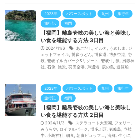
2023年
パワースポット
九州
旅行年
旅行記
福岡
【福岡】離島壱岐の美しい海と美味し
い食を堪能する方法 3日目
2024/11/6
あごだし
,
イルカ
,
うめしま
,
ジ
ェットフォイル
,
博多うどん
,
博多港
,
博多空港
,
壱
岐
,
壱岐イルカパーク&リゾート
,
壱岐牛
,
猿
,
男嶽神
社
,
石像
,
絶景
,
羽田空港
,
芦辺港
,
辰の島
,
遊覧船
2023年
パワースポット
九州
旅行年
旅行記
福岡
【福岡】離島壱岐の美しい海と美味し
い食を堪能する方法 2日目
2024/11/3
ステラコート大安閣
,
フェリー
,
みうらや
,
ロイヤルパーク
,
博多ふ頭
,
壱岐島
,
壱岐
牛
,
小島神社
,
朝食
,
朝食ビュッフェ
,
海鮮
,
生うに
,