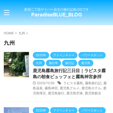
新宿二丁目ゲイバー店主の旅行記BLOGです
ParadiseBLUE_BLOG
HOME
>
九州
>
九州
2025年
アドベンチャー
パワースポット
九州
旅行年
旅行記
鹿児島
鹿児島霧島旅行記三日目｜ラビスタ霧
島の朝食ビュッフェと霧島神宮参拝
2025/11/30
ラビスタ霧島
,
霧島旅行記
,
霧
島温泉
,
霧島神宮
,
鹿児島グルメ
,
鹿児島ホテル
,
鹿
児島帰京
,
鹿児島旅行
,
鹿児島空港
,
鹿児島観光
2025年
アドベンチャー
パワースポット