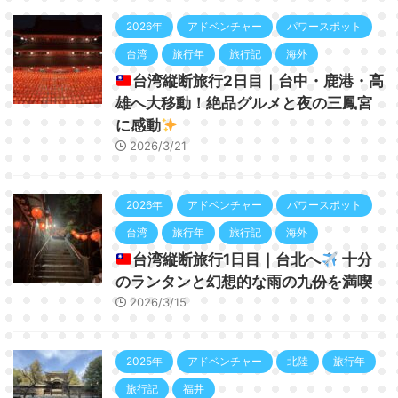
2026年
アドベンチャー
パワースポット
台湾
旅行年
旅行記
海外
台湾縦断旅行2日目｜台中・鹿港・高
雄へ大移動！絶品グルメと夜の三鳳宮
に感動
2026/3/21
2026年
アドベンチャー
パワースポット
台湾
旅行年
旅行記
海外
台湾縦断旅行1日目｜台北へ
十分
のランタンと幻想的な雨の九份を満喫
2026/3/15
2025年
アドベンチャー
北陸
旅行年
旅行記
福井