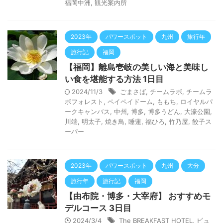
福岡中洲
,
観光案内所
2023年
パワースポット
九州
旅行年
旅行記
福岡
【福岡】離島壱岐の美しい海と美味し
い食を堪能する方法 1日目
2024/11/3
ごまさば
,
チームラボ
,
チームラ
ボフォレスト
,
ペイペイドーム
,
ももち
,
ロイヤルパ
ークキャンバス
,
中州
,
博多
,
博多うどん
,
大濠公園
,
川端
,
明太子
,
焼き鳥
,
睡蓮
,
福ひろ
,
竹乃屋
,
餃子ス
ーパー
2023年
パワースポット
九州
大分
旅行年
旅行記
福岡
【由布院・博多・大宰府】 おすすめモ
デルコース 3日目
2024/3/4
The BREAKFAST HOTEL
,
ビュ