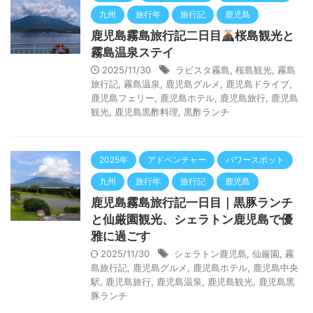
九州
旅行年
旅行記
鹿児島
鹿児島霧島旅行記二日目
桜島観光と
霧島温泉ステイ
2025/11/30
ラビスタ霧島
,
桜島観光
,
霧島
旅行記
,
霧島温泉
,
鹿児島グルメ
,
鹿児島ドライブ
,
鹿児島フェリー
,
鹿児島ホテル
,
鹿児島旅行
,
鹿児島
観光
,
鹿児島黒酢料理
,
黒酢ランチ
2025年
アドベンチャー
パワースポット
九州
旅行年
旅行記
鹿児島
鹿児島霧島旅行記一日目｜黒豚ランチ
と仙厳園観光、シェラトン鹿児島で優
雅に過ごす
2025/11/30
シェラトン鹿児島
,
仙厳園
,
霧
島旅行記
,
鹿児島グルメ
,
鹿児島ホテル
,
鹿児島中央
駅
,
鹿児島旅行
,
鹿児島温泉
,
鹿児島観光
,
鹿児島黒
豚ランチ