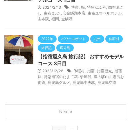
デルコース 1日目
2024/2/13
博多
,
梅
,
特急ゆふ号
,
由布まぶ
し
,
由布まぶし心金鱗湖本店
,
由布ユウベルホテル
,
由布院
,
福岡
,
金鱗湖
2022年
パワースポット
九州
休暇村
旅行記
鹿児島
【指宿屋久島 旅行記】 おすすめモデル
コース 3日目
2023/12/28
休暇村
,
指宿
,
指宿観光
,
指宿
駅
,
特急指宿のたまて箱
,
砂風呂
,
道の駅山川港活お
街道
,
鹿児島グルメ
,
鹿児島中央駅
,
鹿児島空港
Next »